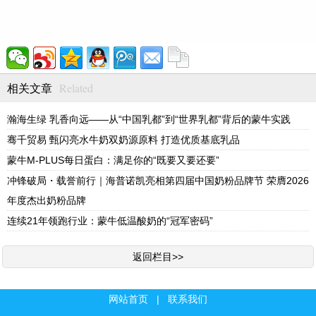
Related
相关文章
瀚海生绿 乳香向远——从“中国乳都”到“世界乳都”背后的蒙牛实践
骞千贸易 甄闪亮水牛奶双奶源原料 打造优质基底乳品
蒙牛M-PLUS每日蛋白：满足你的“既要又要还要”
冲锋破局・载誉前行｜海普诺凯亮相第四届中国奶粉品牌节 荣膺2026
年度杰出奶粉品牌
连续21年领跑行业：蒙牛低温酸奶的“冠军密码”
返回栏目>>
网站首页
|
联系我们