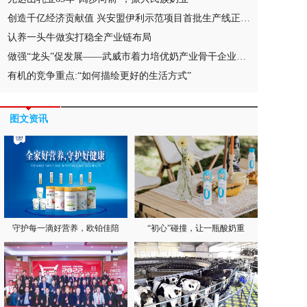
创造千亿经济贡献值 兴安盟伊利示范项目首批生产线正式投产
认养一头牛做实打稳全产业链布局
做强“龙头”促发展——武威市着力培优奶产业骨干企业观察
有机的竞争重点:“如何描绘更好的生活方式”
图文资讯
守护每一滴好营养，欧铂佳陪
“初心”碰撞，让一瓶酸奶重