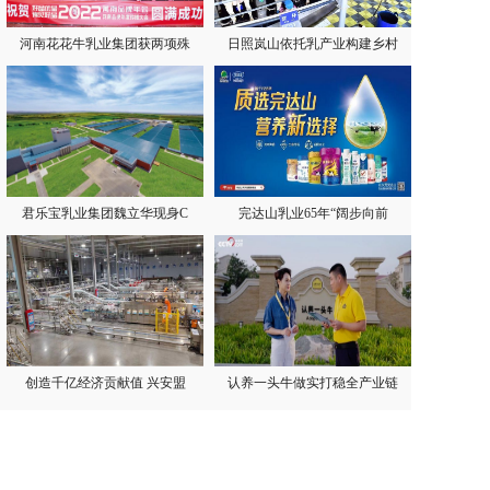
河南花花牛乳业集团获两项殊
日照岚山依托乳产业构建乡村
君乐宝乳业集团魏立华现身C
完达山乳业65年“阔步向前
创造千亿经济贡献值 兴安盟
认养一头牛做实打稳全产业链