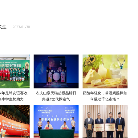
关注
2023-01-30
少年足球友谊赛收
农夫山泉天猫超级品牌日
奶酪年轻化，常温奶酪棒如
蒙牛学生奶助力
共邀Z世代探索气
何撬动千亿市场？