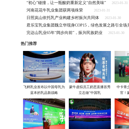
“初心”碰撞，让一瓶酸奶重新定义“自然美味”
2023-01-31
河南花花牛乳业集团获两项殊荣
2023-01-31
日照岚山依托乳产业构建乡村振兴共同体
2023-01-30
君乐宝乳业集团魏立华现身COP15，绿色发展之路引全场
完达山乳业65年“阔步向前”，振兴民族奶业
2023-01-30
热门推荐
飞鹤乳业发布以中国母乳为
蒙牛虚拟员工奶思直播首秀
中卡青
蓝本的乳品新战略
立志做“中国乳
官！