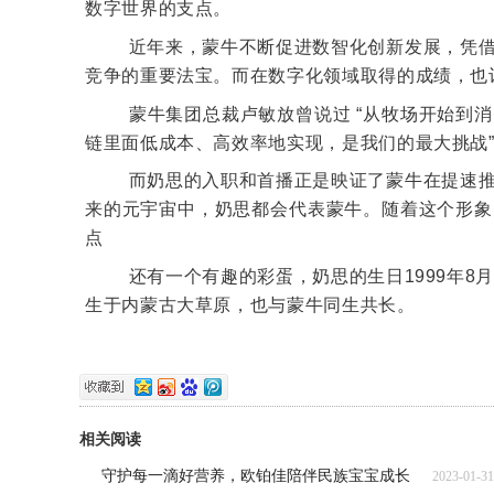
数字世界的支点。
近年来，蒙牛不断促进数智化创新发展，凭
竞争的重要法宝。而在数字化领域取得的成绩，也
蒙牛集团总裁卢敏放曾说过 “从牧场开始到
链里面低成本、高效率地实现，是我们的最大挑战
而奶思的入职和首播正是映证了蒙牛在提速
来的元宇宙中，奶思都会代表蒙牛。随着这个形象
点
还有一个有趣的彩蛋，奶思的生日1999年8
生于内蒙古大草原，也与蒙牛同生共长。
相关阅读
守护每一滴好营养，欧铂佳陪伴民族宝宝成长
2023-01-31