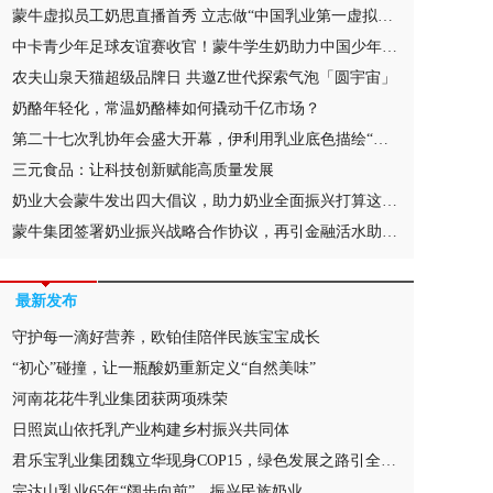
蒙牛虚拟员工奶思直播首秀 立志做“中国乳业第一虚拟主播”
中卡青少年足球友谊赛收官！蒙牛学生奶助力中国少年圆梦世界杯
农夫山泉天猫超级品牌日 共邀Z世代探索气泡「圆宇宙」
奶酪年轻化，常温奶酪棒如何撬动千亿市场？
第二十七次乳协年会盛大开幕，伊利用乳业底色描绘“美好生活”
三元食品：让科技创新赋能高质量发展
奶业大会蒙牛发出四大倡议，助力奶业全面振兴打算这样做
蒙牛集团签署奶业振兴战略合作协议，再引金融活水助力牧场高质量发展
最新发布
守护每一滴好营养，欧铂佳陪伴民族宝宝成长
“初心”碰撞，让一瓶酸奶重新定义“自然美味”
河南花花牛乳业集团获两项殊荣
日照岚山依托乳产业构建乡村振兴共同体
君乐宝乳业集团魏立华现身COP15，绿色发展之路引全场关注
完达山乳业65年“阔步向前”，振兴民族奶业