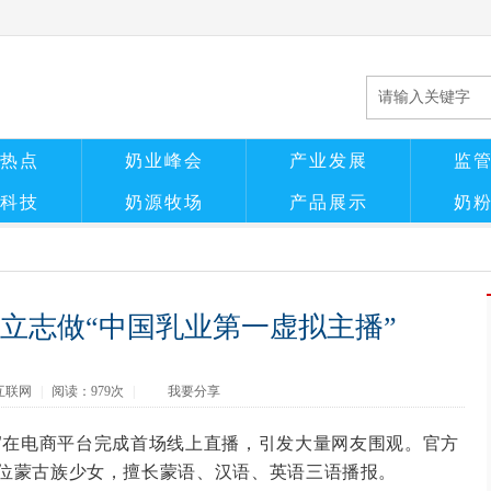
热点
奶业峰会
产业发展
监
科技
奶源牧场
产品展示
奶
立志做“中国乳业第一虚拟主播”
互联网
|
阅读：
979次
|
我要分享
思”在电商平台完成首场线上直播，引发大量网友围观。官方
是一位蒙古族少女，擅长蒙语、汉语、英语三语播报。