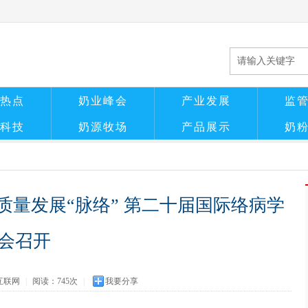
热点
奶业峰会
产业发展
监
科技
奶源牧场
产品展示
奶
量发展“脉络” 第二十届国际络病学
会召开
互联网
|
阅读：
745次
|
我要分享