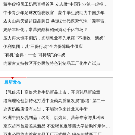
蒙牛虚拟员工奶思直播首秀 立志做“中国乳业第一虚拟主播”
中卡青少年足球友谊赛收官！蒙牛学生奶助力中国少年圆梦世界杯
农夫山泉天猫超级品牌日 共邀Z世代探索气泡「圆宇宙」
奶酪年轻化，常温奶酪棒如何撬动千亿市场？
压力再大也不倒奶，光明乳业率先承诺 “不拒收一滴奶”
伊利集团：以“三保行动”全力保障民生供应
“有机”金典：一盒“可持续”的牛奶
内蒙古支持牧区开办民族特色乳制品工厂化生产试点
最新发布
【乳倍乐】高倍营养牛奶新品上市，开启乳品新篇章
络病理论创新转化打通中医药高质量发展“脉络” 第二十届国际络病学大会召开
这家奶酪店没有去过，不能说你来过北京牛街
欧洲牛奶及乳制品：名厨、烘焙师、营养专家与儿科医生的一致推崇
京东超市首发雀巢新品 不爱喝包退等四大举措助N³亲体奶上线
百事公司华南首家食品工厂正式投产 绿色智慧新工厂 引领行业高质量发展