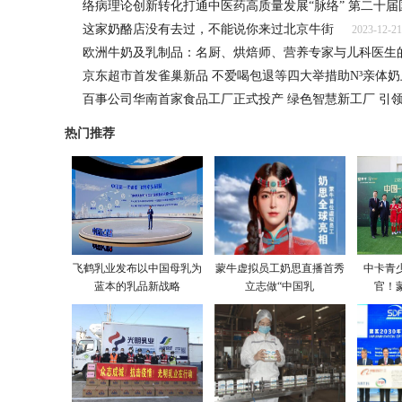
络病理论创新转化打通中医药高质量发展“脉络” 第二十
这家奶酪店没有去过，不能说你来过北京牛街
2023-12-21
欧洲牛奶及乳制品：名厨、烘焙师、营养专家与儿科医生
京东超市首发雀巢新品 不爱喝包退等四大举措助N³亲体奶
百事公司华南首家食品工厂正式投产 绿色智慧新工厂 引
热门推荐
飞鹤乳业发布以中国母乳为
蒙牛虚拟员工奶思直播首秀
中卡青
蓝本的乳品新战略
立志做“中国乳
官！