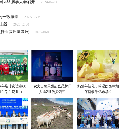
届国际络病学大会召开
2024-02-25
的一致推崇
2023-12-05
上线
2023-12-01
领行业高质量发展
2023-10-07
少年足球友谊赛收
农夫山泉天猫超级品牌日
奶酪年轻化，常温奶酪棒如
蒙牛学生奶助力
共邀Z世代探索气
何撬动千亿市场？