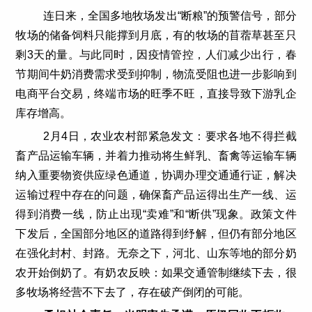
连日来，全国多地牧场发出“断粮”的预警信号，部分
牧场的储备饲料只能撑到月底，有的牧场的苜蓿草甚至只
剩3天的量。与此同时，因疫情管控，人们减少出行，春
节期间牛奶消费需求受到抑制，物流受阻也进一步影响到
电商平台交易，终端市场的旺季不旺，直接导致下游乳企
库存增高。
2月4日，农业农村部紧急发文：要求各地不得拦截
畜产品运输车辆，并着力推动将生鲜乳、畜禽等运输车辆
纳入重要物资供应绿色通道，协调办理交通通行证，解决
运输过程中存在的问题，确保畜产品运得出生产一线、运
得到消费一线，防止出现“卖难”和“断供”现象。政策文件
下发后，全国部分地区的道路得到纾解，但仍有部分地区
在强化封村、封路。无奈之下，河北、山东等地的部分奶
农开始倒奶了。有奶农反映：如果交通管制继续下去，很
多牧场将经营不下去了，存在破产倒闭的可能。