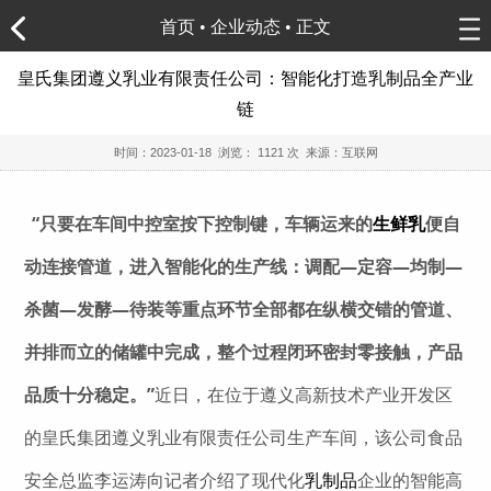
首页
•
企业动态
• 正文
皇氏集团遵义乳业有限责任公司：智能化打造乳制品全产业
链
时间：
2023-01-18
浏览：
1121 次 来源：互联网
“只要在车间中控室按下控制键，车辆运来的
生鲜乳
便自
动连接管道，进入智能化的生产线：调配—定容—均制—
杀菌—发酵—待装等重点环节全部都在纵横交错的管道、
并排而立的储罐中完成，整个过程闭环密封零接触，产品
品质十分稳定。”
近日，在位于遵义高新技术产业开发区
的皇氏集团遵义乳业有限责任公司生产车间，该公司食品
安全总监李运涛向记者介绍了现代化
乳制品
企业的智能高