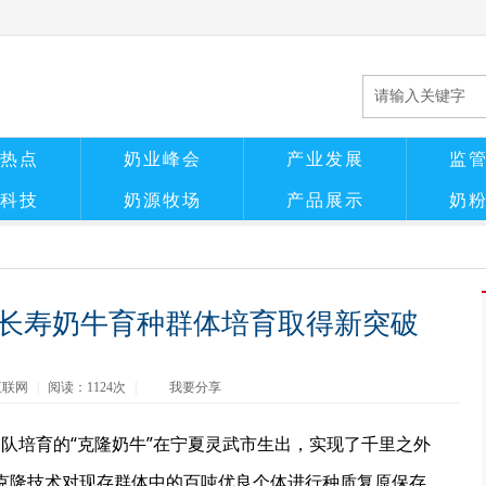
热点
奶业峰会
产业发展
监
科技
奶源牧场
产品展示
奶
长寿奶牛育种群体培育取得新突破
互联网
|
阅读：
1124次
|
我要分享
队培育的“克隆奶牛”在宁夏灵武市生出，实现了千里之外
胞克隆技术对现存群体中的百吨优良个体进行种质复原保存，