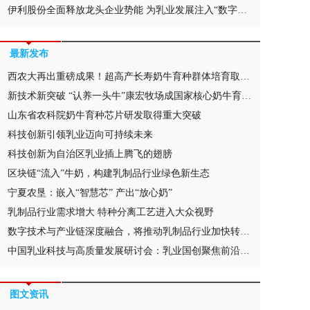
伊利股份全面释放龙头企业势能 为乳业发展注入“数字力量”
最新发布
西农大再出重磅成果！超高产长寿奶牛育种群体培育取得新突破
新技术新突破 “认养一头牛”康宏牧场成国家核心奶牛育种场
山东省农科院奶牛育种芯片研发取得重大突破
科技创新引领乳业迈向可持续未来
科技创新为自治区乳业插上腾飞的翅膀
区块链“流入”牛奶，构建乳制品行业绿色新生态
宁夏农垦：嵌入“智慧芯” 产出“放心奶”
乳制品行业需求增大 特种分离工艺进入大众视野
数字技术与产业链深度融合，将推动乳制品行业加快转型升级
中国乳业科技与高质量发展研讨会：乳业国创聚焦前沿技术 锚定国际领先水平
图文资讯