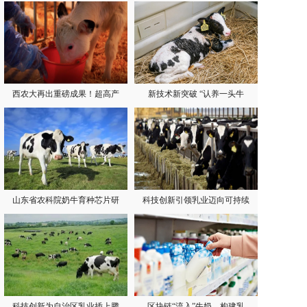
西农大再出重磅成果！超高产
新技术新突破 “认养一头牛
山东省农科院奶牛育种芯片研
科技创新引领乳业迈向可持续
科技创新为自治区乳业插上腾
区块链“流入”牛奶，构建乳