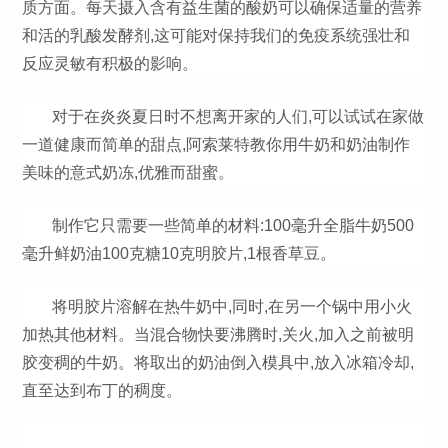
质方面。每天摄入含有益生菌的酸奶可以确保适量的营养
和活的乳酸发酵剂,这可能对保持我们的免疫系统强壮和
反应灵敏有积极的影响。
对于在炎炎夏日时不想离开家的人们,可以试试在家做
一道健康而简单的甜点,阿索莱特教你用牛奶和奶油制作
美味的意式奶冻,优雅而甜蜜。
制作它只需要一些简单的材料:100毫升全脂牛奶500
毫升鲜奶油100克糖10克明胶片,1根香草豆。
将明胶片溶解在热牛奶中,同时,在另一个锅中用小火
加热其他材料。当混合物快要沸腾时,关火,加入之前被明
胶变稠的牛奶。将取出的奶油倒入模具中,放入冰箱冷却,
直至达到布丁的稠度。