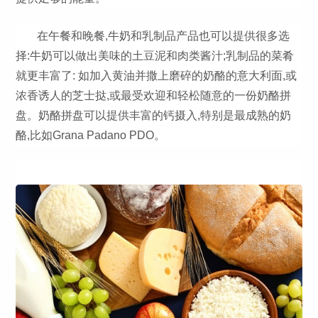
在午餐和晚餐,牛奶和乳制品产品也可以提供很多选
择:牛奶可以做出美味的土豆泥和肉类酱汁;乳制品的菜肴
就更丰富了: 如加入黄油并撒上磨碎的奶酪的意大利面,或
浓香诱人的芝士挞,或最受欢迎和轻松随意的一份奶酪拼
盘。奶酪拼盘可以提供丰富的钙摄入,特别是最成熟的奶
酪,比如Grana Padano PDO。